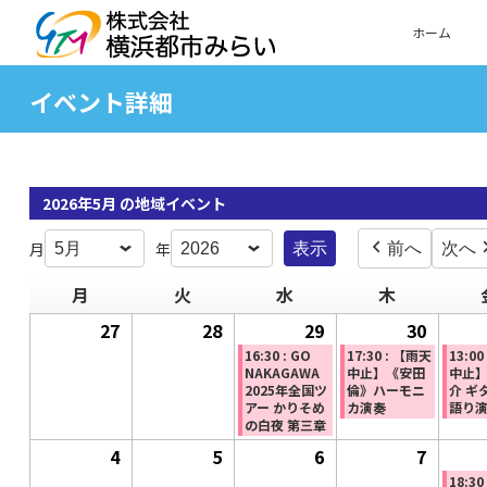
ホーム
イベント詳細
2026年5月 の地域イベント
月
年
前へ
次へ
月
月
火
火
水
水
木
木
曜
曜
曜
曜
27
2026
28
2026
29
2026
(1
30
2026
(1
日
日
日
日
年
年
年
件
年
件
16:30 : GO
17:30 : 【雨天
13:0
NAKAGAWA
中止】《安田
中止
4
4
4
の
4
の
2025年全国ツ
倫》ハーモニ
介 ギ
アー かりそめ
カ演奏
語り
月
月
月
イ
月
イ
の白夜 第三章
27
28
29
ベ
30
ベ
4
2026
5
2026
6
2026
7
2026
日
日
日
ン
日
ン
年
年
年
年
18:3