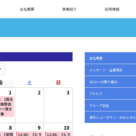
会社概要
事業紹介
採用情報
会社概要
メッセージ・企業理念
金
金
土
土
日
日
SDGsへの取り組み
曜
曜
曜
1
2026
(1
2
2026
3
2026
アクセス
日
日
日
年
件
年
年
0 : 【雨天
】南野良
グループ会社
5
の
5
5
ター弾き
演奏
月
イ
月
月
港北ニュータウン・みなとみら
1
ベ
2
3
8
2026
(1
9
2026
(2
10
2026
(1
日
ン
日
日
年
件
年
件
年
件
0 : 《安田
12:00 : 《ヒラ
12:00 : 《ヒラ