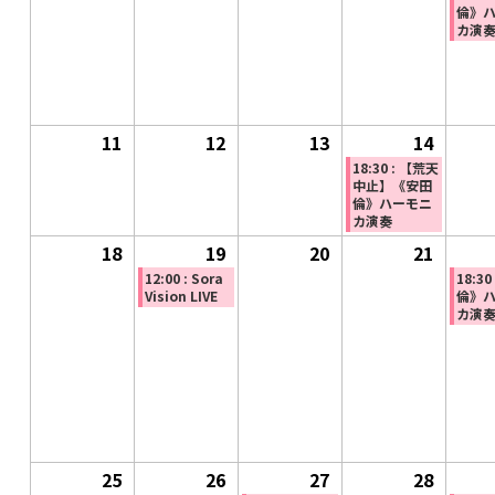
ト)
ト)
倫》
5
5
5
5
カ演
月
月
月
月
4
5
6
7
日
日
日
日
11
2026
12
2026
13
2026
14
2026
(1
年
年
年
年
件
18:30 : 【荒天
中止】《安田
5
5
5
5
の
倫》ハーモニ
カ演奏
月
月
月
月
イ
18
11
2026
19
12
2026
(1
20
13
2026
21
14
ベ
2026
日
年
日
年
件
日
年
日
ン
年
12:00 : Sora
18:3
Vision LIVE
倫》
5
5
の
5
ト)
5
カ演
月
月
イ
月
月
18
19
ベ
20
21
日
日
ン
日
日
ト)
25
2026
26
2026
27
2026
(1
28
2026