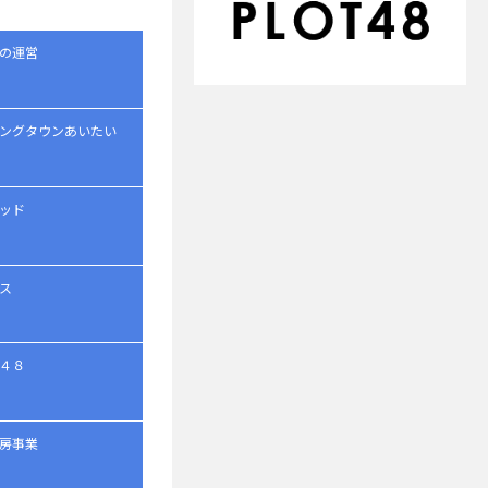
の運営
ングタウンあいたい
ッド
ス
４８
房事業