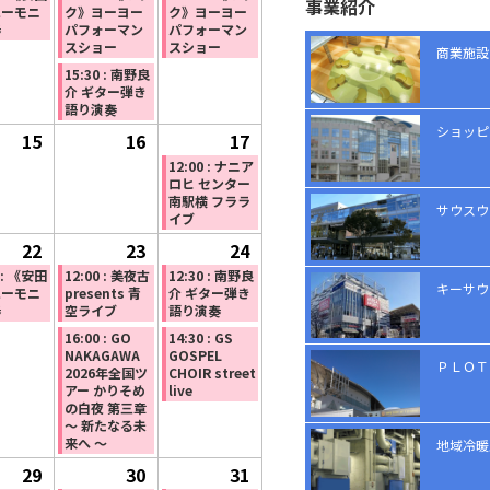
ト)
事業紹介
ハーモニ
ク》ヨーヨー
ク》ヨーヨー
5
の
5
の
5
の
奏
パフォーマン
パフォーマン
スショー
スショー
月
イ
月
イ
月
イ
商業施設
15:30 : 南野良
8
ベ
9
ベ
10
ベ
介 ギター弾き
日
ン
日
ン
日
ン
語り演奏
ト)
ト)
ト)
ショッピ
15
2026
16
2026
17
2026
(1
年
年
年
件
12:00 : ナニア
ロヒ センター
5
5
5
の
南駅横 フララ
サウスウ
イブ
月
月
月
イ
22
15
2026
(1
23
16
2026
(2
24
17
ベ
2026
(2
日
年
件
日
年
件
日
ン
年
件
0 : 《安田
12:00 : 美夜古
12:30 : 南野良
キーサウ
ハーモニ
presents 青
介 ギター弾き
5
の
5
の
ト)
5
の
奏
空ライブ
語り演奏
月
イ
月
イ
月
イ
16:00 : GO
14:30 : GS
NAKAGAWA
GOSPEL
22
ベ
23
ベ
24
ベ
ＰＬＯＴ
2026年全国ツ
CHOIR street
日
ン
日
ン
日
ン
アー かりそめ
live
の白夜 第三章
ト)
ト)
ト)
～ 新たなる未
来へ ～
地域冷暖
29
2026
(1
30
2026
(1
31
2026
(1