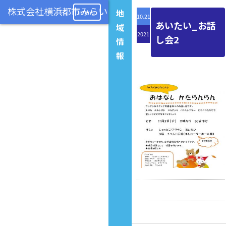
地
menu
10.21
あいたい_お話
域
2021
し会2
情
報