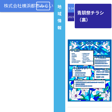
地
menu
9.14
青朋祭チラシ
域
2023
（裏）
情
報