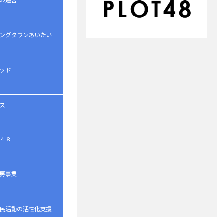
ングタウンあいたい
ッド
ス
４８
房事業
民活動の活性化支援