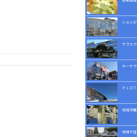
ショッピ
サウスウ
キーサウ
ＰＬＯＴ
地域冷暖
地域や住