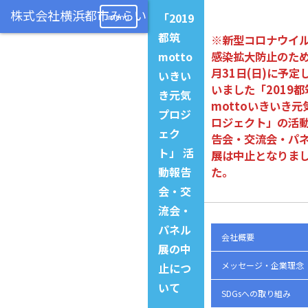
「2019
menu
都筑
※新型コロナウイ
motto
感染拡大防止のため
月31日(日)に予定
いきい
いました「2019都
き元気
mottoいきいき元
プロジ
ロジェクト」の活
ェク
告会・交流会・パ
ト」 活
展は中止となりま
動報告
た。
会・交
流会・
パネル
会社概要
展の中
メッセージ・企業理念
止につ
いて
SDGsへの取り組み