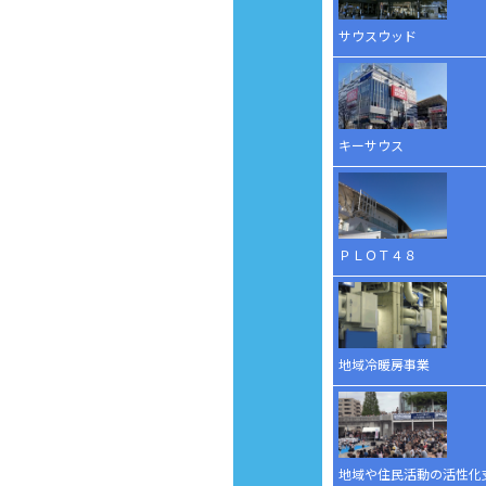
サウスウッド
キーサウス
ＰＬＯＴ４８
地域冷暖房事業
地域や住民活動の活性化