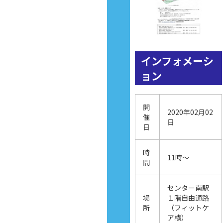
インフォメーシ
ョン
開
2020年02月02
催
日
日
時
11時～
間
センター南駅
場
１階自由通路
所
（フィットケ
ア横）