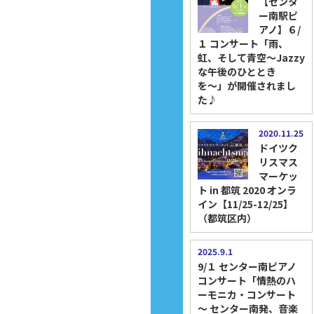
【センタ
ー南駅ピ
アノ】６/
１ コンサート「雨、
虹、そして青空～Jazzy
な午後のひととき
を〜」が開催されまし
た♪
2020.11.25
ドイツク
リスマス
マーケッ
ト in 都筑 2020 オンラ
イン【11/25-12/25】
（都筑区内）
2025.9.1
9/１ センター南ピアノ
コンサート「情熱のハ
ーモニカ・コンサート
～ センター南発、音楽