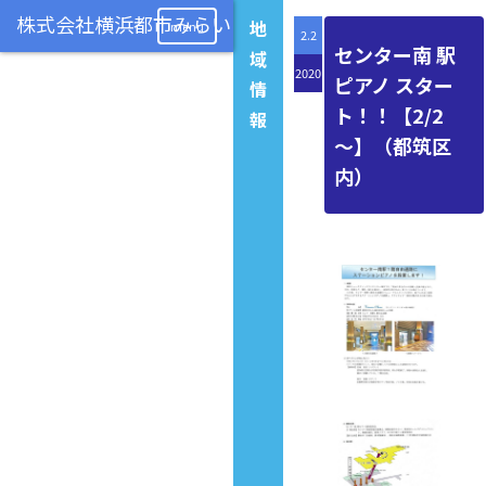
地
menu
2.2
センター南 駅
域
2020
ピアノ スター
情
ト！！【2/2
報
～】（都筑区
内）