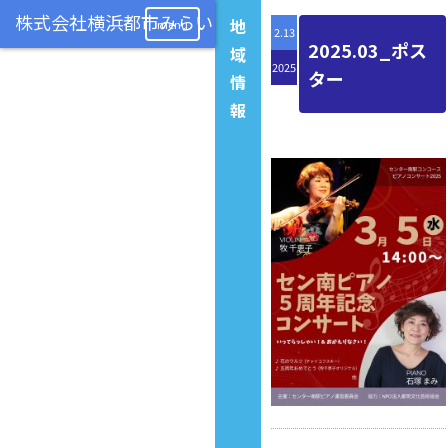
地
menu
2.13
2025.03_ポス
域
2025
ター
情
報