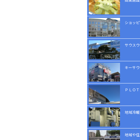
ショッピ
サウスウ
キーサウ
ＰＬＯＴ
地域冷暖
地域や住