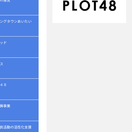
ングタウンあいたい
ッド
ス
４８
房事業
民活動の活性化支援