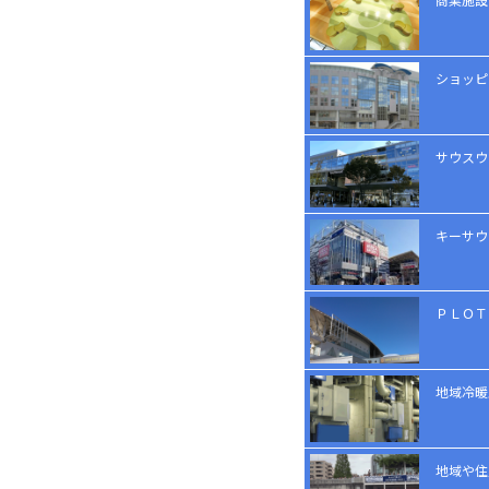
ショッピ
サウスウ
キーサウ
ＰＬＯＴ
地域冷暖
地域や住