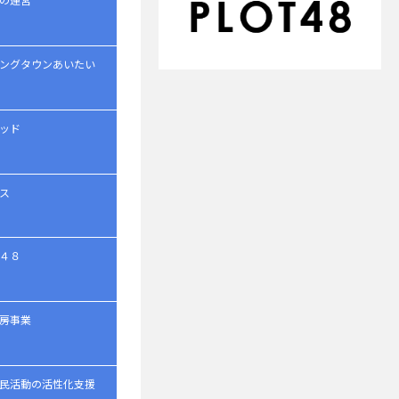
ングタウンあいたい
ッド
ス
４８
房事業
民活動の活性化支援