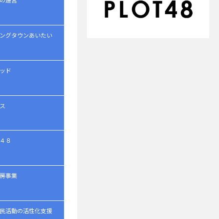
ングタウンあいたい
ッド
ス
４８
房事業
民活動の活性化支援