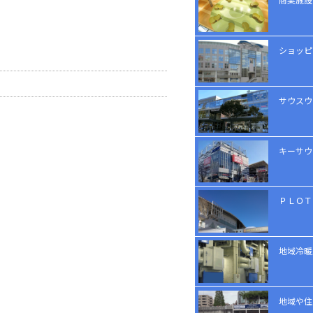
ショッピ
サウスウ
キーサウ
ＰＬＯＴ
地域冷暖
地域や住