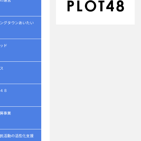
ングタウンあいたい
ッド
ス
４８
房事業
民活動の活性化支援