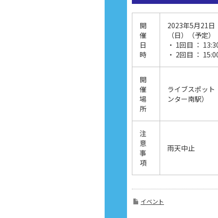
開
2023年5月21日
催
（日）（予定）
日
・ 1回目 ： 13:
時
・ 2回目 ： 15:
開
催
ライブスポット
場
ンター南駅）
所
注
意
雨天中止
事
項
イベント