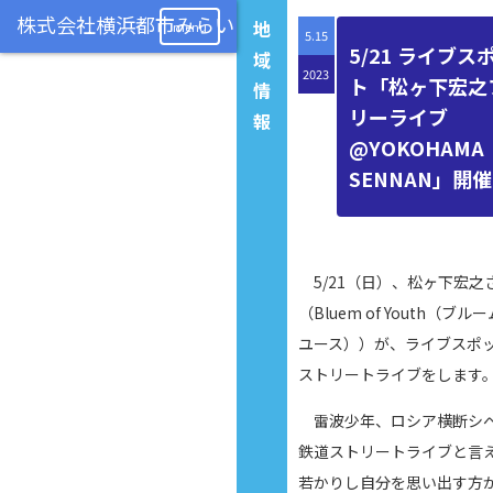
地
menu
5.15
5/21 ライブス
域
2023
ト「松ヶ下宏之
情
リーライブ
報
@YOKOHAMA
SENNAN」開
5/21（日）、松ヶ下宏之
（Bluem of Youth（ブル
ユース））が、ライブスポ
ストリートライブをします
雷波少年、ロシア横断シ
鉄道ストリートライブと言
若かりし自分を思い出す方