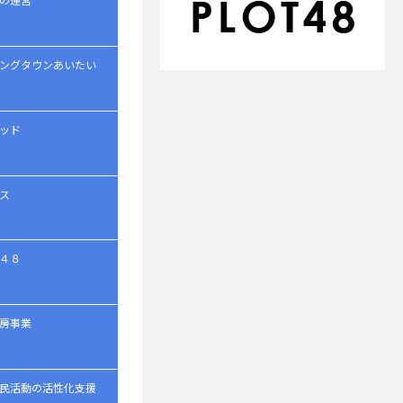
ングタウンあいたい
ッド
ス
４８
房事業
民活動の活性化支援