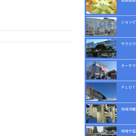
ショッピ
サウスウ
キーサウ
ＰＬＯＴ
地域冷暖
地域や住