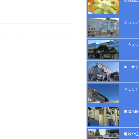
ショッピ
サウスウ
キーサウ
ＰＬＯＴ
地域冷暖
地域や住