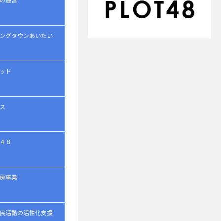
ングタウンあいたい
ッド
ス
４８
房事業
民活動の活性化支援