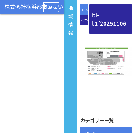
地
menu
11.6
iti-
域
2025
b1f20251106
情
報
カテゴリー一覧
SDGｓ