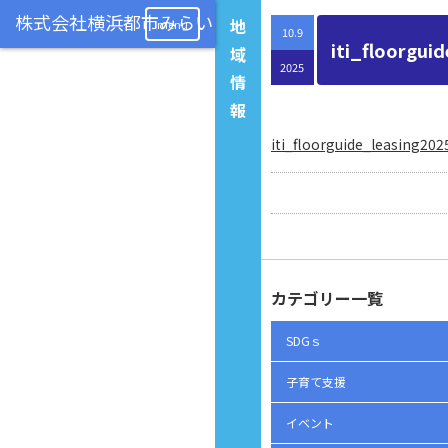
地
menu
10.9
iti_floorgui
域
2025
情
報
iti_floorguide_leasing20
カテゴリー一覧
SDGｓ
子育て支援
イベント