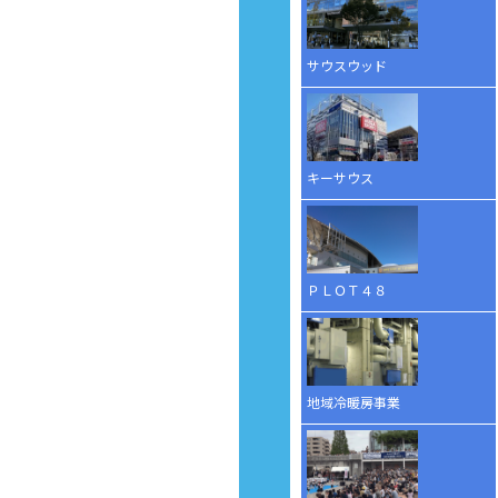
サウスウッド
キーサウス
ＰＬＯＴ４８
地域冷暖房事業