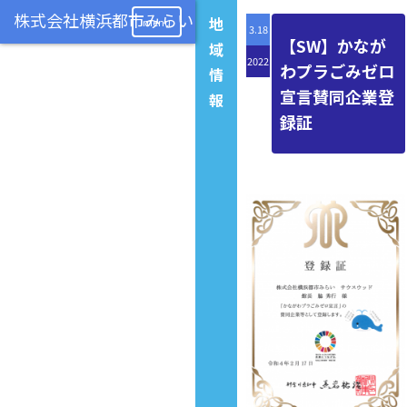
地
menu
3.18
【SW】かなが
域
2022
わプラごみゼロ
情
宣言賛同企業登
報
録証