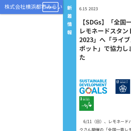
新
menu
6.15
2023
着
【SDGs】「全国
情
レモネードスタン
報
2023」へ「ライ
ポット」で協力し
た
6/11（日）、レモネード
クさん開催の「全国一斉レ