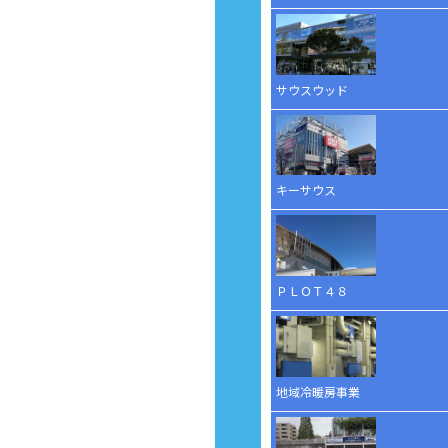
サウスウッド
キーサウス
ＰＬＯＴ４８
地域冷暖房事業