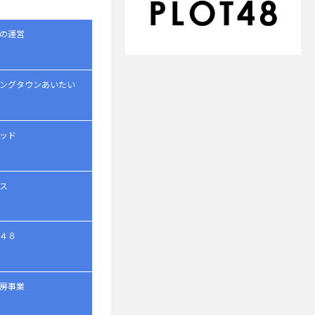
の運営
ングタウンあいたい
ッド
ス
４８
房事業