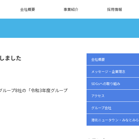
会社概要
事業紹介
採用情報
成しました
会社概要
メッセージ・企業理念
SDGsへの取り組み
グループ8社の「令和3年度グループ
アクセス
グループ会社
港北ニュータウン・みなとみら