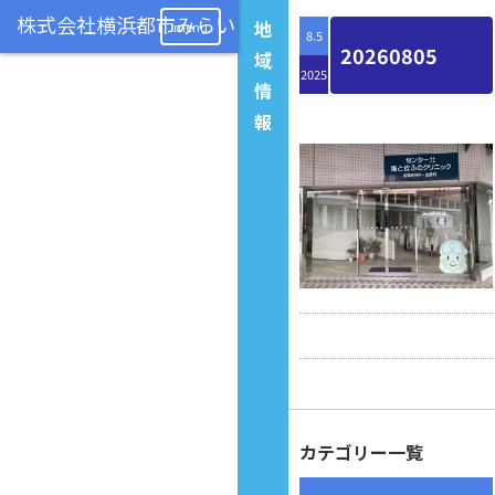
地
menu
8.5
20260805
域
2025
情
報
カテゴリー一覧