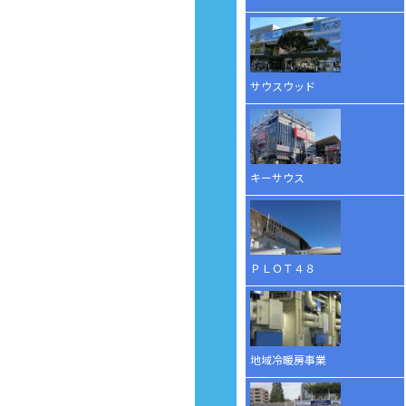
サウスウッド
キーサウス
ＰＬＯＴ４８
地域冷暖房事業