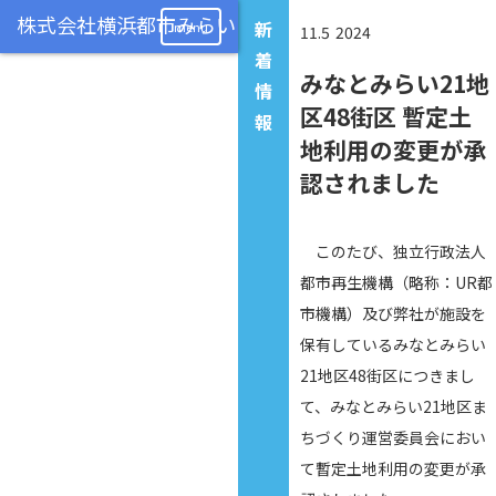
新
menu
11.5
2024
着
みなとみらい21地
情
区48街区 暫定土
報
地利用の変更が承
認されました
このたび、独立行政法人
都市再生機構（略称：UR都
市機構）及び弊社が施設を
保有しているみなとみらい
21地区48街区につきまし
て、みなとみらい21地区ま
ちづくり運営委員会におい
て暫定土地利用の変更が承