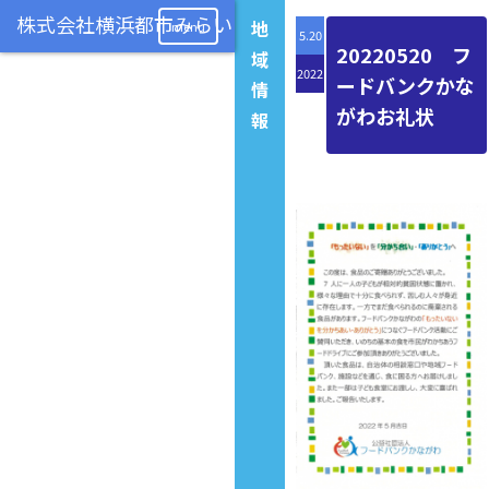
地
menu
5.20
20220520 フ
域
2022
ードバンクかな
情
がわお礼状
報