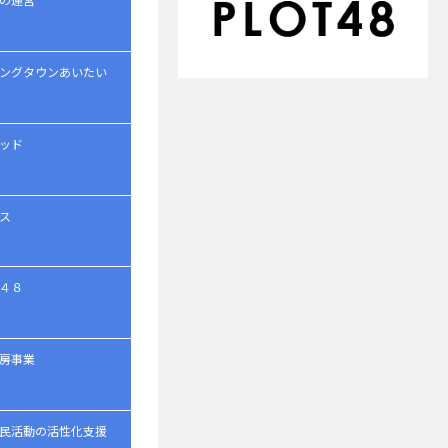
ングタウンあいたい
ッド
ス
４８
房事業
民活動の活性化支援