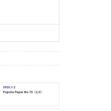
2020.1.2
Popola Paper No.79（1/2）