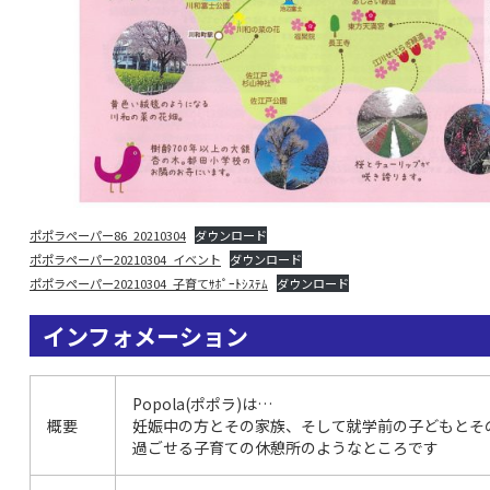
ポポラペーパー86_20210304
ダウンロード
ポポラペーパー20210304_イベント
ダウンロード
ポポラペーパー20210304_子育てｻﾎﾟｰﾄｼｽﾃﾑ
ダウンロード
インフォメーション
Popola(ポポラ)は…
概要
妊娠中の方とその家族、そして就学前の子どもとそ
過ごせる子育ての休憩所のようなところです