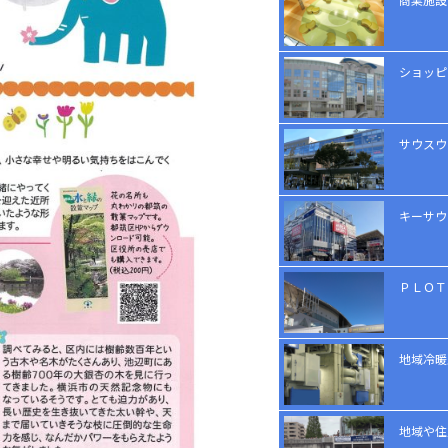
ショッピ
サウスウ
キーサウ
ＰＬＯＴ
地域冷暖
地域や住