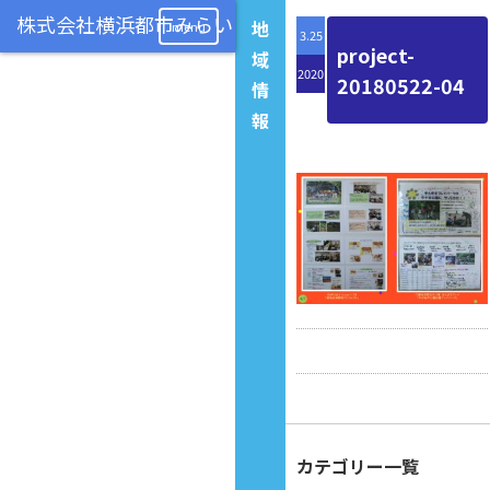
地
menu
3.25
project-
域
2020
20180522-04
情
報
カテゴリー一覧