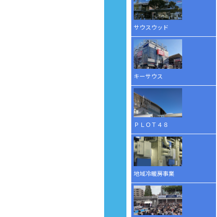
サウスウッド
キーサウス
ＰＬＯＴ４８
地域冷暖房事業