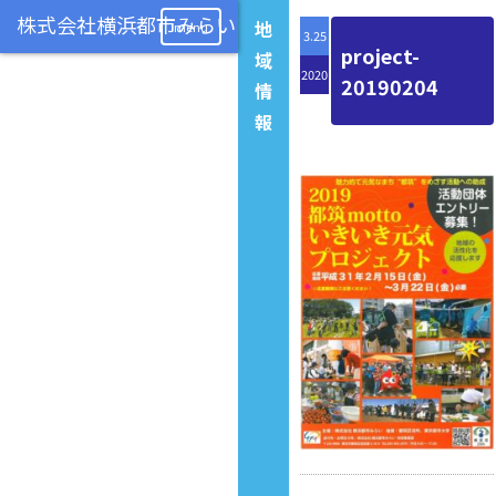
地
menu
3.25
project-
域
2020
20190204
情
報