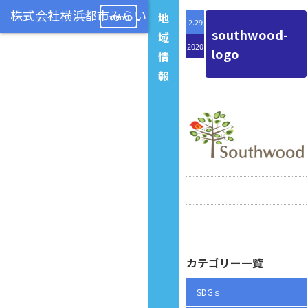
地
menu
2.29
southwood-
域
2020
logo
情
報
カテゴリー一覧
SDGｓ