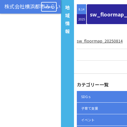
地
menu
8.14
sw_floormap
域
2025
情
報
sw_floormap_20250814
カテゴリー一覧
SDGｓ
子育て支援
イベント