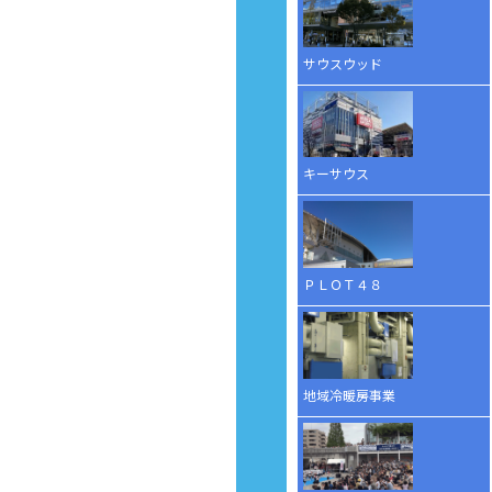
サウスウッド
キーサウス
ＰＬＯＴ４８
地域冷暖房事業