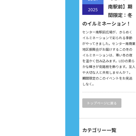
南駅前】期
2025
間限定：冬
のイルミネーション！
センター南駅前広場が、きらめく
イルミネーションで彩られる季節
がやってきました。センター南商業
地区振興会がお届けするこの冬の
イルミネーションは、寒い冬の夜
を温かく包み込みます。LEDの柔ら
かな輝きが街路樹を飾ります。友人
や大切な人と共有しませんか？。
期間限定のこのイベントをお見逃
しなく。
トップページに戻る
カテゴリー一覧