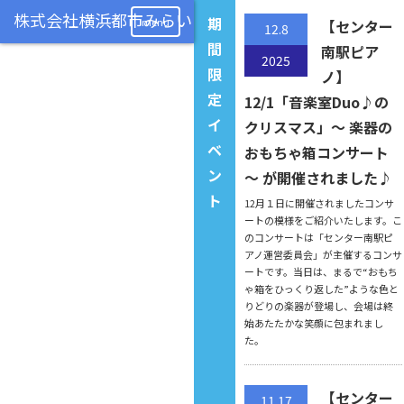
期
menu
【センター
12.8
間
南駅ピア
2025
限
ノ】
定
12/1「音楽室Duo♪の
イ
クリスマス」〜 楽器の
ベ
おもちゃ箱コンサート
ン
〜 が開催されました♪
ト
12月１日に開催されましたコンサ
ートの模様をご紹介いたします。こ
のコンサートは「センター南駅ピ
アノ運営委員会」が主催するコンサ
ートです。当日は、まるで“おもち
ゃ箱をひっくり返した”ような色と
りどりの楽器が登場し、会場は終
始あたたかな笑顔に包まれまし
た。
【センター
11.17