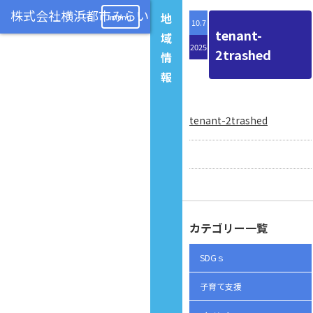
地
menu
10.7
tenant-
域
2025
2trashed
情
報
tenant-2trashed
カテゴリー一覧
SDGｓ
子育て支援