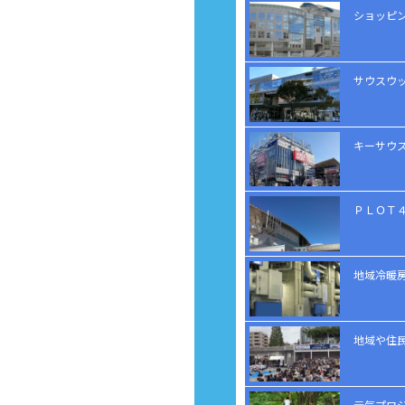
ショッピ
サウスウ
キーサウ
ＰＬＯＴ
地域冷暖
地域や住
元気プロ