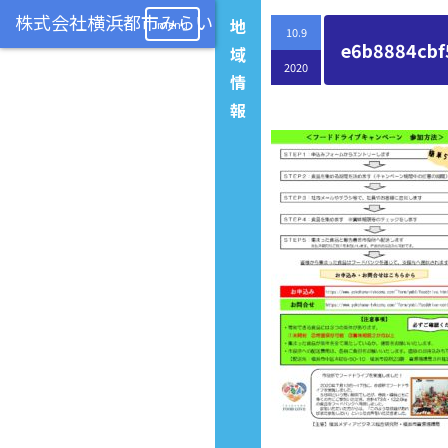
地
menu
10.9
e6b8884cbf
域
2020
情
報