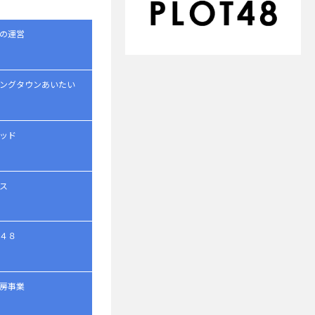
の運営
ングタウンあいたい
ッド
ス
４８
房事業