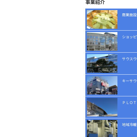
事業紹介
商業施設
ショッピ
サウスウ
キーサウ
ＰＬＯＴ
地域冷暖