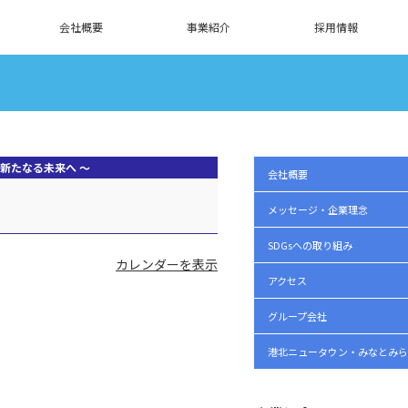
会社概要
事業紹介
採用情報
～ 新たなる未来へ ～
会社概要
メッセージ・企業理念
SDGsへの取り組み
カレンダーを表示
アクセス
グループ会社
港北ニュータウン・みなとみら