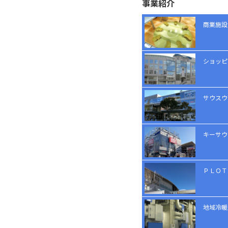
事業紹介
商業施設
ショッピ
サウスウ
キーサウ
ＰＬＯＴ
地域冷暖