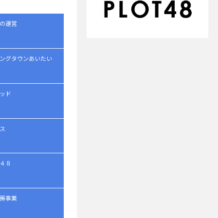
の運営
ングタウンあいたい
ッド
ス
４８
房事業