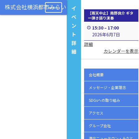
イ
menu
【雨天中止】南野良介 ギタ
ベ
ー弾き語り演奏
ン
15:30
–
17:00
ト
2026年6月7日
詳
詳細
細
カレンダーを表示
会社概要
メッセージ・企業理念
SDGsへの取り組み
アクセス
グループ会社
港北ニュータウン・みなと