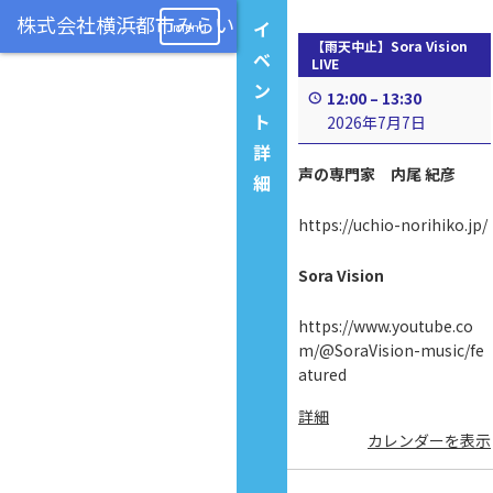
イ
menu
【雨天中止】Sora Vision
ベ
LIVE
ン
12:00
–
13:30
ト
2026年7月7日
詳
声の専門家 内尾 紀彦
細
https://uchio-norihiko.jp/
Sora Vision
https://www.youtube.co
m/@SoraVision-music/fe
atured
詳細
カレンダーを表示